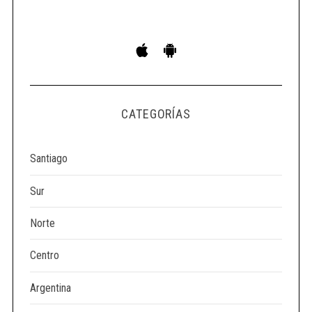
S
e
a
r
c
h
CATEGORÍAS
f
o
r
Santiago
:
Sur
Norte
Centro
Argentina