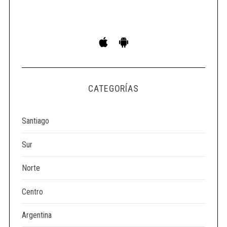
S
e
a
r
c
h
CATEGORÍAS
f
o
r
Santiago
:
Sur
Norte
Centro
Argentina