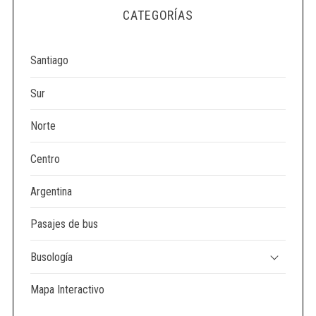
e
CATEGORÍAS
a
r
c
Santiago
h
f
Sur
o
r
Norte
:
Centro
Argentina
Pasajes de bus
Busología
Mapa Interactivo