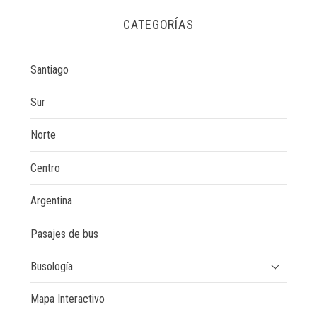
e
CATEGORÍAS
a
r
c
Santiago
h
f
Sur
o
r
Norte
:
Centro
Argentina
Pasajes de bus
Busología
Mapa Interactivo