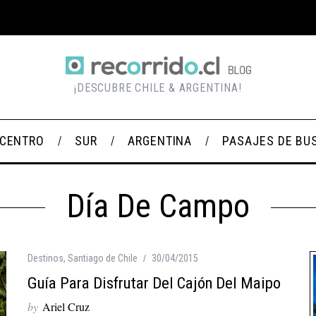
¡DESCUBRE CHILE & ARGENTINA!
CENTRO
SUR
ARGENTINA
PASAJES DE BU
Día De Campo
Destinos
,
Santiago de Chile
30/04/2015
Guía Para Disfrutar Del Cajón Del Maipo
by
Ariel Cruz