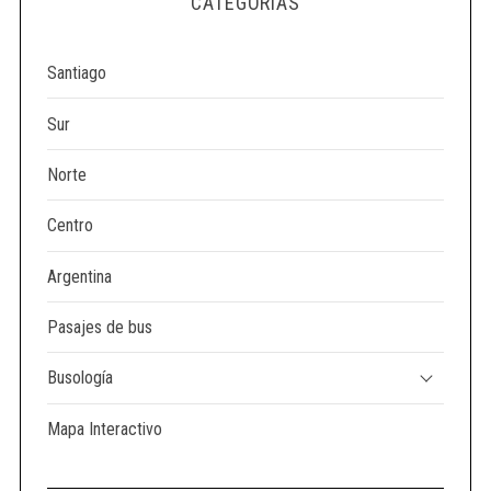
CATEGORÍAS
e
a
r
Santiago
c
h
Sur
f
o
Norte
r
:
Centro
Argentina
Pasajes de bus
Busología
Mapa Interactivo