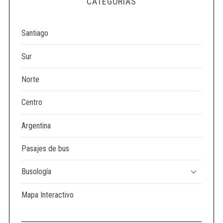
CATEGORÍAS
e
a
r
Santiago
c
h
Sur
f
o
Norte
r
:
Centro
Argentina
Pasajes de bus
Busología
Mapa Interactivo