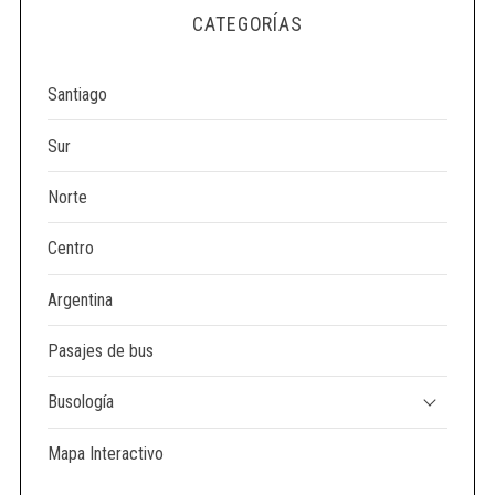
e
CATEGORÍAS
a
r
c
Santiago
h
f
Sur
o
r
Norte
:
Centro
Argentina
Pasajes de bus
Busología
Mapa Interactivo