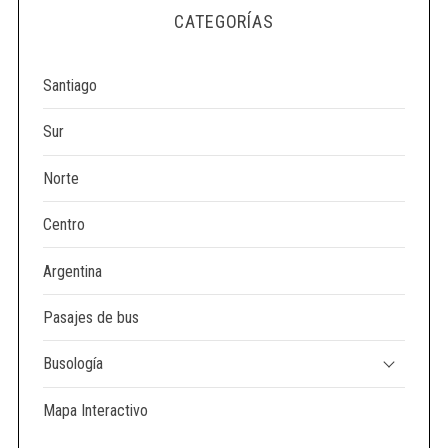
e
CATEGORÍAS
a
r
c
Santiago
h
f
Sur
o
r
Norte
:
Centro
Argentina
Pasajes de bus
Busología
Mapa Interactivo