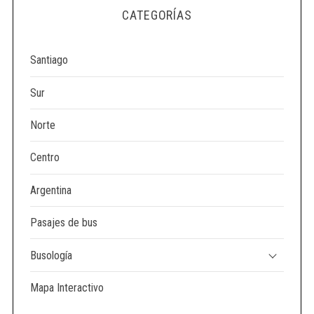
e
CATEGORÍAS
a
r
c
Santiago
h
f
Sur
o
r
Norte
:
Centro
Argentina
Pasajes de bus
Busología
Mapa Interactivo