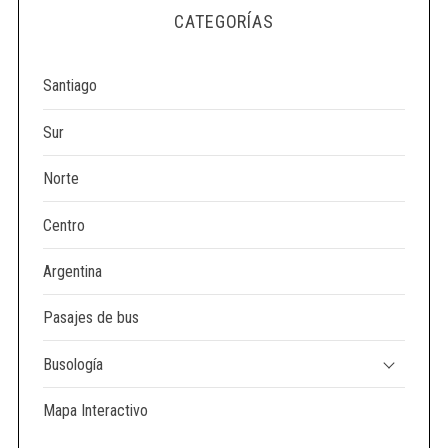
e
CATEGORÍAS
a
r
c
Santiago
h
f
Sur
o
r
Norte
:
Centro
Argentina
Pasajes de bus
Busología
Mapa Interactivo