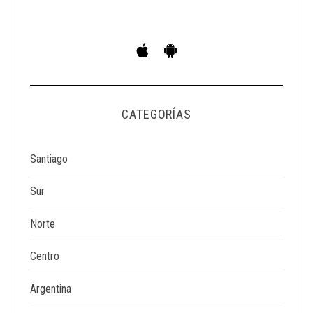
S
e
a
r
c
h
CATEGORÍAS
f
o
Santiago
r
:
Sur
Norte
Centro
Argentina