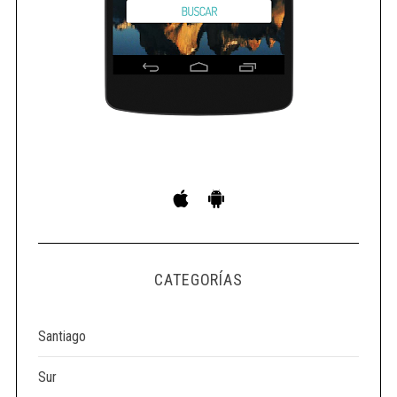
o
r
:
CATEGORÍAS
Santiago
Sur