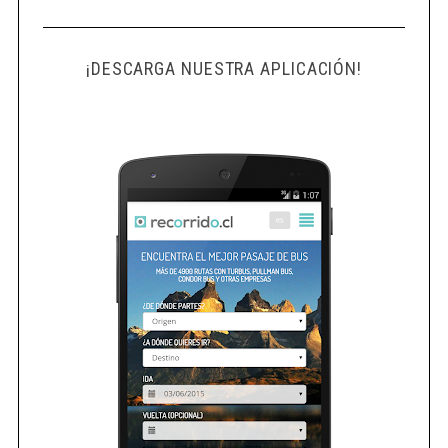
¡DESCARGA NUESTRA APLICACIÓN!
S
e
a
r
c
h
f