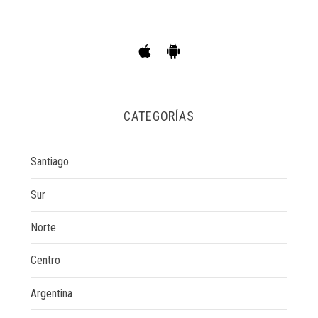
S
e
a
r
c
h
CATEGORÍAS
f
o
r
Santiago
:
Sur
Norte
Centro
Argentina