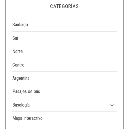
e
CATEGORÍAS
a
r
c
Santiago
h
f
Sur
o
r
Norte
:
Centro
Argentina
Pasajes de bus
Busología
Mapa Interactivo