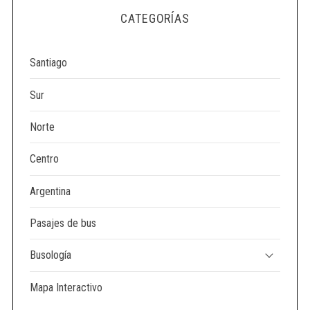
e
CATEGORÍAS
a
r
c
Santiago
h
f
Sur
o
r
Norte
:
Centro
Argentina
Pasajes de bus
Busología
Mapa Interactivo