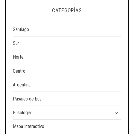
e
CATEGORÍAS
a
r
c
Santiago
h
f
Sur
o
r
Norte
:
Centro
Argentina
Pasajes de bus
Busología
Mapa Interactivo