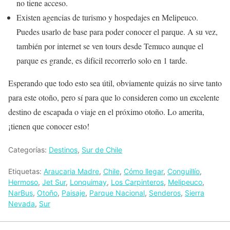
no tiene acceso.
Existen agencias de turismo y hospedajes en Melipeuco.
Puedes usarlo de base para poder conocer el parque. A su vez,
también por internet se ven tours desde Temuco aunque el
parque es grande, es difícil recorrerlo solo en 1 tarde.
Esperando que todo esto sea útil, obviamente quizás no sirve tanto
para este otoño, pero sí para que lo consideren como un excelente
destino de escapada o viaje en el próximo otoño. Lo amerita,
¡tienen que conocer esto!
Categorías:
Destinos
,
Sur de Chile
Etiquetas:
Araucaria Madre
,
Chile
,
Cómo llegar
,
Conguillío
,
Hermoso
,
Jet Sur
,
Lonquimay
,
Los Carpinteros
,
Melipeuco
,
NarBus
,
Otoño
,
Paisaje
,
Parque Nacional
,
Senderos
,
Sierra
Nevada
,
Sur