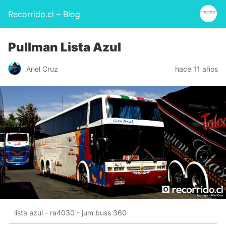
Recorrido.cl – Blog
Pullman Lista Azul
Ariel Cruz
hace 11 años
lista azul - ra4030 - jum buss 360