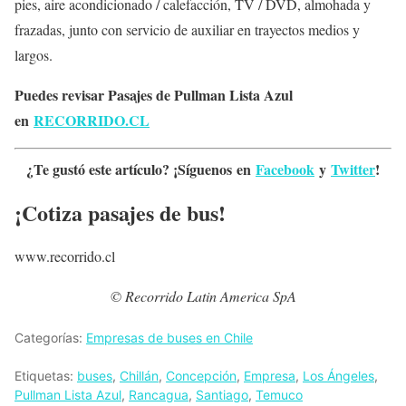
pies, aire acondicionado / calefacción, TV / DVD, almohada y
frazadas, junto con servicio de auxiliar en trayectos medios y
largos.
Puedes revisar Pasajes de Pullman Lista Azul
en
RECORRIDO.CL
¿Te gustó este artículo? ¡Síguenos en
Facebook
y
Twitter
!
¡Cotiza pasajes de bus!
www.recorrido.cl
© Recorrido Latin America SpA
Categorías:
Empresas de buses en Chile
Etiquetas:
buses
,
Chillán
,
Concepción
,
Empresa
,
Los Ángeles
,
Pullman Lista Azul
,
Rancagua
,
Santiago
,
Temuco