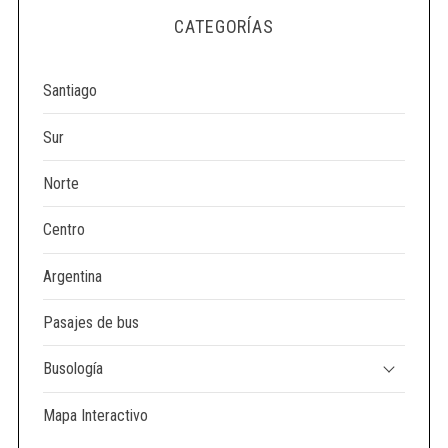
e
CATEGORÍAS
a
r
c
Santiago
h
f
Sur
o
r
Norte
:
Centro
Argentina
Pasajes de bus
Busología
Mapa Interactivo