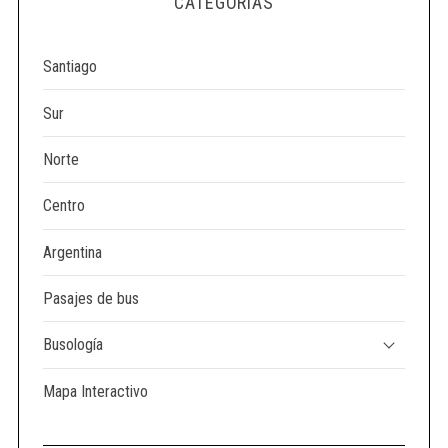
CATEGORÍAS
e
a
r
Santiago
c
h
Sur
f
o
Norte
r
:
Centro
Argentina
Pasajes de bus
Busología
Mapa Interactivo