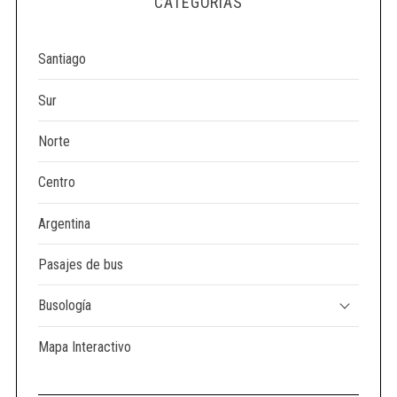
CATEGORÍAS
e
a
r
Santiago
c
h
Sur
f
o
Norte
r
:
Centro
Argentina
Pasajes de bus
Busología
Mapa Interactivo