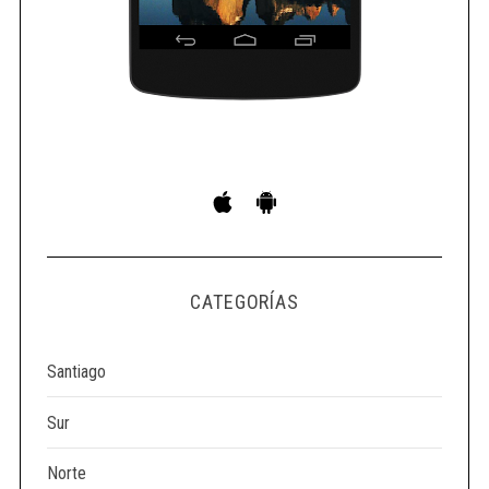
S
e
a
r
c
h
f
o
r
CATEGORÍAS
:
Santiago
Sur
Norte