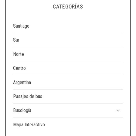
e
CATEGORÍAS
a
r
c
Santiago
h
f
Sur
o
r
Norte
:
Centro
Argentina
Pasajes de bus
Busología
Mapa Interactivo