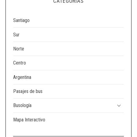
CATEGORÍAS
e
a
r
Santiago
c
h
Sur
f
o
Norte
r
:
Centro
Argentina
Pasajes de bus
Busología
Mapa Interactivo