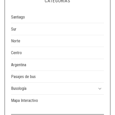
CATEGORÍAS
e
a
r
Santiago
c
h
Sur
f
o
Norte
r
:
Centro
Argentina
Pasajes de bus
Busología
Mapa Interactivo