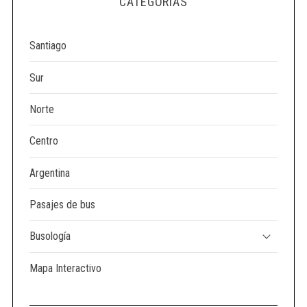
CATEGORÍAS
e
a
r
Santiago
c
h
Sur
f
o
Norte
r
:
Centro
Argentina
Pasajes de bus
Busología
Mapa Interactivo