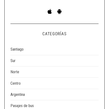
S
e
a
r
c
CATEGORÍAS
h
f
o
Santiago
r
:
Sur
Norte
Centro
Argentina
Pasajes de bus