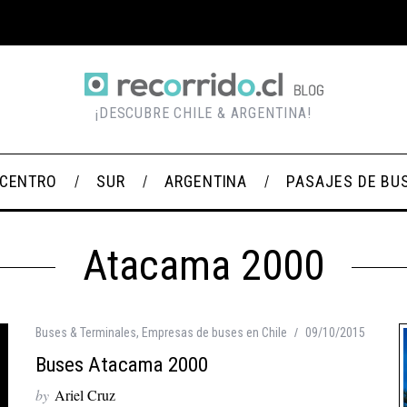
¡DESCUBRE CHILE & ARGENTINA!
CENTRO
SUR
ARGENTINA
PASAJES DE BU
Atacama 2000
Buses & Terminales
,
Empresas de buses en Chile
09/10/2015
Buses Atacama 2000
by
Ariel Cruz