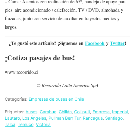
– Cama: Asientos con reclinación de 65º, bandeja de apoyo para
pies, aire acondicionado / calefacción, TV / DVD, almohada y
frazadas, junto con servicio de auxiliar en trayectos medios y
largos.
¿Te gustó este artículo? ¡Síguenos en
Facebook
y
Twitter
!
¡Cotiza pasajes de bus!
www.recorrido.cl
© Recorrido Latin America SpA
Categorías:
Empresas de buses en Chile
Etiquetas:
buses
,
Carahue
,
Chillán
,
Collipulli
,
Empresa
,
Imperial
,
Lautaro
,
Los Ángeles
,
Pullman Berr Tur
,
Rancagua
,
Santiago
,
Talca
,
Temuco
,
Victoria