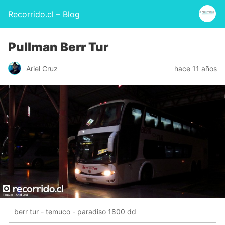
Recorrido.cl – Blog
Pullman Berr Tur
Ariel Cruz
hace 11 años
berr tur - temuco - paradiso 1800 dd