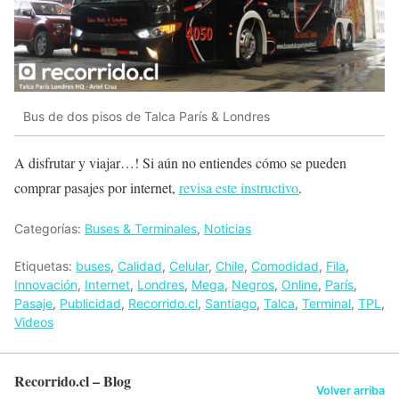
Bus de dos pisos de Talca París & Londres
A disfrutar y viajar…! Si aún no entiendes cómo se pueden
comprar pasajes por internet,
revisa este instructivo
.
Categorías:
Buses & Terminales
,
Noticias
Etiquetas:
buses
,
Calidad
,
Celular
,
Chile
,
Comodidad
,
Fila
,
Innovación
,
Internet
,
Londres
,
Mega
,
Negros
,
Online
,
París
,
Pasaje
,
Publicidad
,
Recorrido.cl
,
Santiago
,
Talca
,
Terminal
,
TPL
,
Videos
Recorrido.cl – Blog
Volver arriba