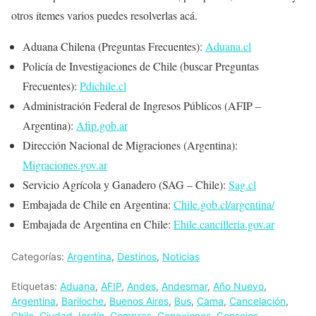
otros ítemes varios puedes resolverlas acá.
Aduana Chilena (Preguntas Frecuentes):
Aduana.cl
Policía de Investigaciones de Chile (buscar Preguntas
Frecuentes):
Pdichile.cl
Administración Federal de Ingresos Públicos (AFIP –
Argentina):
Afip.gob.ar
Dirección Nacional de Migraciones (Argentina):
Migraciones.gov.ar
Servicio Agrícola y Ganadero (SAG – Chile):
Sag.cl
Embajada de Chile en Argentina:
Chile.gob.cl/argentina/
Embajada de Argentina en Chile:
Ehile.cancilleria.gov.ar
Categorías:
Argentina
,
Destinos
,
Noticias
Etiquetas:
Aduana
,
AFIP
,
Andes
,
Andesmar
,
Año Nuevo
,
Argentina
,
Bariloche
,
Buenos Aires
,
Bus
,
Cama
,
Cancelación
,
Chile
,
Ciudad Jardín
,
Compras
,
Conexiones
,
Consejos
,