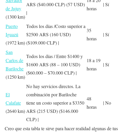
Salvador
18 a 20
ARS ($40.000 CLP) (57 USD)
| Sí
de Jujuy
horas
|
(1300 km)
Puerto
Todos los días /Costo superior a
35
Iguazú
$2500 ARS (160 USD)
| Sí
horas
(1972 km)
($109.000 CLP) |
San
Todos los días / Entre $1400 y
Carlos de
18 a 19
$1600 ARS (88 – 100 USD)
| Sí
Bariloche
horas
($60.000 – $70.000 CLP)
|
(1250 km)
No hay servicios directos. La
El
combinación por Bariloche
48
Calafate
tiene un costo superior a $3350
| No
horas
(2640 km)
ARS (215 USD) ($146.000
CLP) |
Creo que esta tabla te sirve para hacer realidad algunas de tus