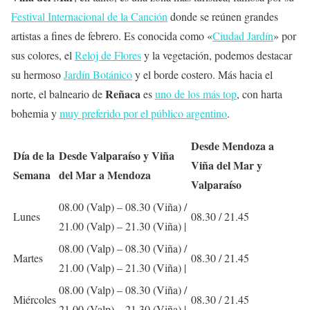
Festival Internacional de la Canción
donde se reúnen grandes
artistas a fines de febrero. Es conocida como «
Ciudad Jardín
» por
sus colores, el
Reloj de Flores
y la vegetación, podemos destacar
su hermoso
Jardín Botánico
y el borde costero. Más hacia el
Reñaca
norte, el balneario de
es
uno de los más top
, con harta
bohemia y
muy preferido por el público argentino
.
Desde Mendoza a
Día de la
Desde Valparaíso y Viña
Viña del Mar y
Semana
del Mar a Mendoza
Valparaíso
08.00 (Valp) – 08.30 (Viña) /
Lunes
08.30
/ 21.45
21.00 (Valp)
– 21.30 (Viña) |
08.00
(Valp) –
08.30
(Viña) /
Martes
08.30 / 21.45
21.00 (Valp)
– 21.30 (Viña) |
08.00 (Valp) – 08.30 (Viña) /
Miércoles
08.30
/ 21.45
21.00 (Valp)
– 21.30 (Viña) |