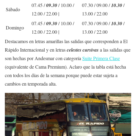
07.45
/
09.30
/
10.00
/
07.30 /
09.00
/
10.30
/
Sábado
12.00 / 22.00 |
13.00
/ 22.00
07.45
/
09.30
/
10.00
/
07.30 /
09.00
/
10.30
/
Domingo
12.00 / 22.00 |
13.00
/ 22.00
Destacamos en letras
amarillas
las salidas que corresponden a El
Rápido Internacional y en letras
celestes cursivas
a las salidas que
son hechas por Andesmar con categoría
Suite Primera Clase
(equivalente de Cama Premium). Aclaro que la tabla está hecha
con todos los días de la semana porque puede estar sujeta a
cambios en temporada alta.