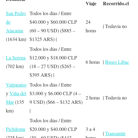
Viaje
Recorrido.cl
San Pedro
Todos los días / Entre
de
$40.000 y $60.000 CLP
24
| Todavía no
Atacama
(60 – 90 USD) ($885 –
horas
(1634 km)
$1325 ARS) |
Todos los días / Entre
La Serena
$12.000 y $18.000 CLP
6 horas
|
Buses Libac
(702 km)
(18 – 27 USD) ($265 –
$395 ARS) |
Valparaíso
Todos los días / Entre
y
Viña del
$3.000 y $6.000 CLP (4 –
2 horas
| Todavía no
Mar
(135
9 USD) ($66 – $132 ARS)
km)
|
Todos los días / Entre
Pichilemu
$20.000 y $40.000 CLP
3 a 4
|
Transantin
(225 km)
(30 – 60 USD) ($442 –
horas