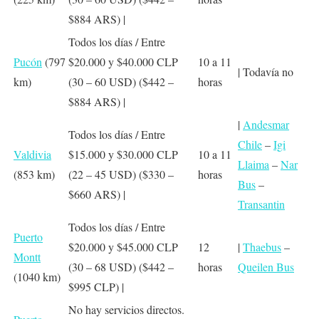
$884 ARS) |
Todos los días / Entre
Pucón
(797
$20.000 y $40.000 CLP
10 a 11
| Todavía no
km)
(30 – 60 USD) ($442 –
horas
$884 ARS) |
|
Andesmar
Todos los días / Entre
Chile
–
Igi
Valdivia
$15.000 y $30.000 CLP
10 a 11
Llaima
–
Nar
(853 km)
(22 – 45 USD) ($330 –
horas
Bus
–
$660 ARS) |
Transantin
Todos los días / Entre
Puerto
$20.000 y $45.000 CLP
12
|
Thaebus
–
Montt
(30 – 68 USD) ($442 –
horas
Queilen Bus
(1040 km)
$995 CLP)
|
No hay servicios directos.