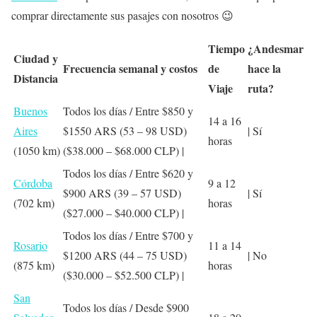
comprar directamente sus pasajes con nosotros 😉
Tiempo
¿Andesmar
Ciudad y
Frecuencia semanal y costos
de
hace la
Distancia
Viaje
ruta?
Buenos
Todos los días / Entre $850 y
14 a 16
Aires
$1550 ARS (53 – 98 USD)
| Sí
horas
(1050 km)
($38.000 – $68.000 CLP) |
Todos los días / Entre $620 y
Córdoba
9 a 12
$900 ARS (39 – 57 USD)
| Sí
(702 km)
horas
($27.000 – $40.000 CLP) |
Todos los días / Entre $700 y
Rosario
11 a 14
$1200 ARS (44 – 75 USD)
| No
(875 km)
horas
($30.000 – $52.500 CLP) |
San
Todos los días / Desde $900