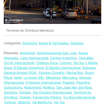
Terminal de Ómnibus Mendoza
Categorías:
Argentina
,
Buses & Terminales
,
Destinos
Etiquetas:
Andesmar
,
Autotransportes San Juan
,
Buses
Ahumada
,
Cata Internacional
,
Central Argentino
,
Chevallier
,
Chi-Ar Internacional
,
Chilebus Arica
,
Coitram
,
Del Sur y Media
Agua
,
El Rápido Argentino
,
El Rápido Internacional
,
Empresa
General Artigas (EGA)
,
Expreso Ormeño
,
Flecha Bus
,
Grupo
Plaza
,
Iselin
,
La Unión SRL
,
Mendoza
,
Mercobus
,
Nevada
Internacional
,
O’Higgins Internacional
,
Pasajes
,
PlusUltra
,
Quirquincho
,
Radiomóvil
,
RedBus
,
San Juan Mar del Plata
,
Santiago
,
Sendas
,
Tas Choapa Internacional
,
Terminal de
Ómnibus
,
Tickets
,
Transporte Público
,
Tur Bus Internacional
,
Turismo
,
Vallecito
,
Vía Bariloche
,
Vía Tac