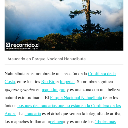
Araucaria en Parque Nacional Nahuelbuta
Nahuelbuta es el nombre de una sección de la
Cordillera de la
Costa
, entre los ríos
Bio Bio
e
Imperial
. Su nombre significa
«
jaguar grande
» en
mapudungún
y es una zona con una belleza
natural extraordinaria. El
Parque Nacional Nahuelbuta
tiene los
únicos
bosques de araucarias que no están en la Cordillera de los
Andes
. La
araucaria
es el árbol que ven en la fotografía de arriba,
los mapuches lo llaman «
pehuén
» y es uno de los
árboles más