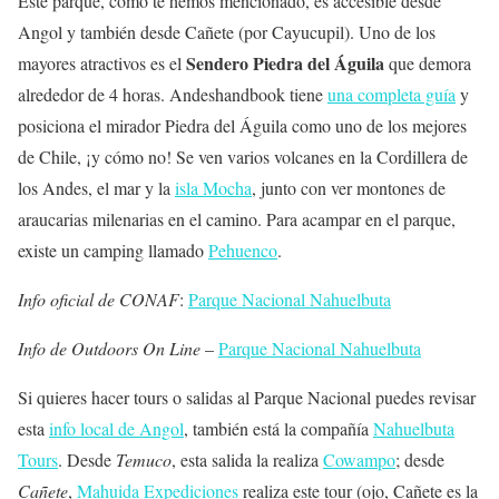
Este parque, como te hemos mencionado, es accesible desde
Angol y también desde Cañete (por Cayucupil). Uno de los
Sendero Piedra del Águila
mayores atractivos es el
que demora
alrededor de 4 horas. Andeshandbook tiene
una completa guía
y
posiciona el mirador Piedra del Águila como uno de los mejores
de Chile, ¡y cómo no! Se ven varios volcanes en la Cordillera de
los Andes, el mar y la
isla Mocha
, junto con ver montones de
araucarias milenarias en el camino. Para acampar en el parque,
existe un camping llamado
Pehuenco
.
Info oficial de CONAF
:
Parque Nacional Nahuelbuta
Info de Outdoors On Line
–
Parque Nacional Nahuelbuta
Si quieres hacer tours o salidas al Parque Nacional puedes revisar
esta
info local de Angol
, también está la compañía
Nahuelbuta
Tours
. Desde
Temuco
, esta salida la realiza
Cowampo
; desde
Cañete
,
Mahuida Expediciones
realiza este tour (ojo, Cañete es la