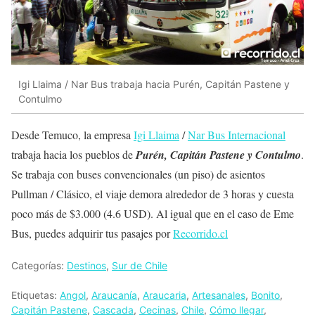
Igi Llaima / Nar Bus trabaja hacia Purén, Capitán Pastene y
Contulmo
Desde Temuco, la empresa
Igi Llaima
/
Nar Bus Internacional
trabaja hacia los pueblos de
Purén, Capitán Pastene y Contulmo
.
Se trabaja con buses convencionales (un piso) de asientos
Pullman / Clásico, el viaje demora alrededor de 3 horas y cuesta
poco más de $3.000 (4.6 USD). Al igual que en el caso de Eme
Bus, puedes adquirir tus pasajes por
Recorrido.cl
Categorías:
Destinos
,
Sur de Chile
Etiquetas:
Angol
,
Araucanía
,
Araucaria
,
Artesanales
,
Bonito
,
Capitán Pastene
,
Cascada
,
Cecinas
,
Chile
,
Cómo llegar
,