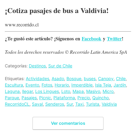
¡Cotiza pasajes de bus a Valdivia!
www.recorrido.cl
¿Te gustó este artículo? ¡Síguenos en
Facebook
y
Twitter
!
Todos los derechos reservados © Recorrido Latin America SpA
Categorías:
Destinos
,
Sur de Chile
Etiquetas:
Actividades
,
Asado
,
Bosque
,
buses
,
Canopy
,
Chile
,
Escultura
,
Evento
,
Fotos
,
Horario
,
Imperdible
,
Isla Teja
,
Jardín
,
Laguna
,
llegar
,
Los Lingues
,
Loto
,
Mapa
,
Masivo
,
Micro
,
Parque
,
Pasajes
,
Picnic
,
Plataforma
,
Precio
,
Quincho
,
RecorridoCL
,
Saval
,
Senderos
,
Sur
,
Taxi
,
Turista
,
Valdivia
Ver comentarios