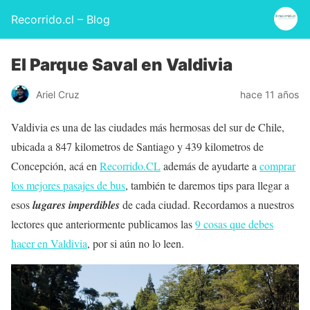
Recorrido.cl – Blog
El Parque Saval en Valdivia
Ariel Cruz
hace 11 años
Valdivia es una de las ciudades más hermosas del sur de Chile,
ubicada a 847 kilometros de Santiago y 439 kilometros de
Concepción, acá en
Recorrido.CL
además de ayudarte a
comprar
los mejores pasajes de bus
, también te daremos tips para llegar a
esos
lugares imperdibles
de cada ciudad. Recordamos a nuestros
lectores que anteriormente publicamos las
9 cosas que debes
hacer en Valdivia
, por si aún no lo leen.