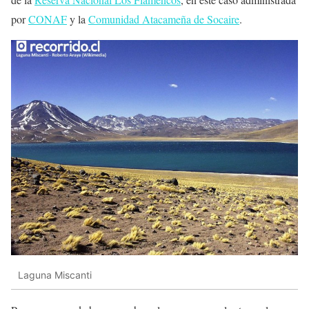
por
CONAF
y la
Comunidad Atacameña de Socaire
.
Laguna Miscanti