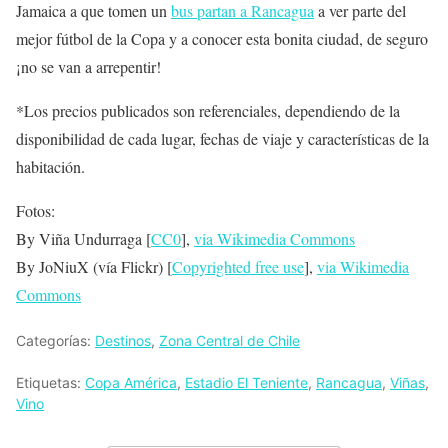
Jamaica a que tomen un
bus partan a Rancagua
a ver parte del
mejor fútbol de la Copa y a conocer esta bonita ciudad, de seguro
¡no se van a arrepentir!
*Los precios publicados son referenciales, dependiendo de la
disponibilidad de cada lugar, fechas de viaje y características de la
habitación.
Fotos:
By Viña Undurraga [
CC0
],
via Wikimedia Commons
By JoNiuX (vía Flickr) [
Copyrighted free use
],
via Wikimedia
Commons
Categorías:
Destinos
,
Zona Central de Chile
Etiquetas:
Copa América
,
Estadio El Teniente
,
Rancagua
,
Viñas
,
Vino