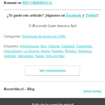
Romani en
RECORRIDO.CL
¿Te gustó este artículo? ¡Síguenos en
Facebook
y
Twitter
!
© Recorrido Latin America SpA
Categorías:
Empresas de buses en Chile
Etiquetas:
Antofagasta
,
Bus
,
Calama
,
Copiapó
,
Coquimbo
,
Interurbano
,
La Serena
,
Norte
,
Pasajes
,
Romani
,
Santiago
,
Vallenar
,
Valparaíso
,
Viajes
,
Viña del Mar
Ver comentarios
Recorrido.cl – Blog
Volver arriba
Salir de la versión móvil